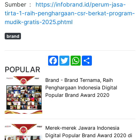
Sumber :
https://infobrand.id/perum-jasa-
tirta-1-raih-penghargaan-csr-berkat-program-
mudik-gratis-2025.phtml
brand
Facebook
Twitter
WhatsApp
Share
POPULAR
Brand - Brand Ternama, Raih
Penghargaan Indonesia Digital
Popular Brand Award 2020
Merek-merek Jawara Indonesia
Digital Popular Brand Award 2020 di