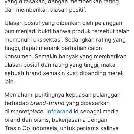
yang dirasakan, dengan memberikan rating
dan memberikan ulasan positif.
Ulasan positif yang diberikan oleh pelanggan
pun menjadi bukti bahwa produk tersebut telah
memenuhi ekspektasi. Sedangkan rating yang
tinggi, dapat menarik perhatian calon
konsumen. Semakin banyak yang memberikan
ulasan positif dan rating yang tinggi, maka
sebuah brand semakin kuat dibanding merek
lain.
Memahami pentingnya kepuasan pelanggan
terhadap
brand-brand
yang dipasarkan
di
marketplace
,
Infobrand
.id sebagai media
brand dan bisnis, bekerjasama dengan
Tras n Co Indonesia, untuk pertama kalinya