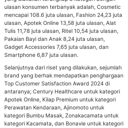
ulasan konsumen terbanyak adalah, Cosmetic
mencapai 108.6 juta ulasan, Fashion 24,23 juta
ulasan, Apotek Online 13,58 juta ulasan, Alat
Tulis 11,78 juta ulasan, Ritel 10,54 juta ulasan,
Pakaian Bayi dan Anak 8,24 juta ulasan,
Gadget Accessories 7,65 juta ulasan, dan
Smartphone 6,87 juta ulasan.
Selanjutnya dari riset yang dilakukan, sejumlah
brand yang berhak mendapatkan penghargaan
Top Customer Satisfaction Award 2024 di
antaranya; Century Healthcare untuk kategori
Apotek Online, Kilap Premium untuk kategori
Perawatan Kendaraan, Ajinomoto untuk
kategori Bumbu Masak, Zonakacamata untuk
kategori Kacamata, dan Bonavie untuk kategori