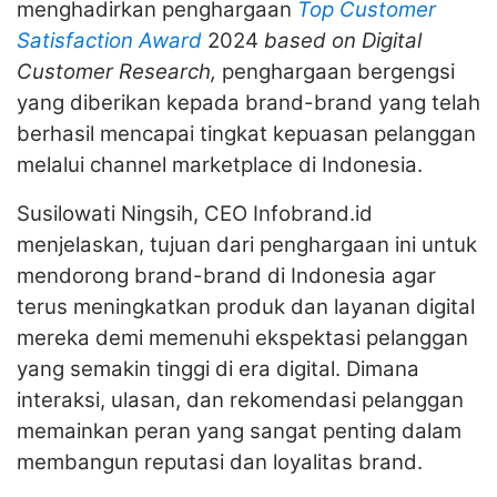
menghadirkan penghargaan
Top Customer
Satisfaction Award
2024
based on
Digital
Customer Research,
penghargaan bergengsi
yang diberikan kepada brand-brand yang telah
berhasil mencapai tingkat kepuasan pelanggan
melalui channel marketplace di Indonesia.
Susilowati Ningsih, CEO Infobrand.id
menjelaskan, tujuan dari penghargaan ini untuk
mendorong brand-brand di Indonesia agar
terus meningkatkan produk dan layanan digital
mereka demi memenuhi ekspektasi pelanggan
yang semakin tinggi di era digital. Dimana
interaksi, ulasan, dan rekomendasi pelanggan
memainkan peran yang sangat penting dalam
membangun reputasi dan loyalitas brand.