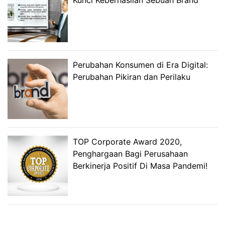
Kunci Keberhasilan Sebuah Brand
Perubahan Konsumen di Era Digital:
Perubahan Pikiran dan Perilaku
TOP Corporate Award 2020,
Penghargaan Bagi Perusahaan
Berkinerja Positif Di Masa Pandemi!