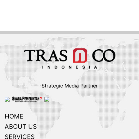
Strategic Media Partner
HOME
ABOUT US
SERVICES